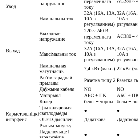
AC380～4
пераменнага
напружанне
Увод
току
32A (16A, 13A,
32A (16A,
Намінальны ток
10A з
10A з
рэгуляваннем)
рэгуляван
220～240 В
Выхаднае
AC380～4
пераменнага
напружанне
току
32A (16A, 13A,
32A (16A,
Выхад
Максімальны ток
10A з
10A з
рэгуляваннем)
рэгуляван
Намінальная
7,4 кВт (макс.)
22 кВт (ма
магутнасць
Раз'ём зараднай
Разетка тыпу 2
Разетка т
прылады
Даўжыня кабеля
NO
NO
Матэрыял
АБС + ПК
АБС + П
Колер
белы + чорны
белы + ч
Тры каляровыя
●
●
святлодыёды
Карыстальніцкі
інтэрфейс
OLED-дысплей
Дадаткова
Дадатков
Рэжым запуску
Падключыце і
●
●
зараджайце