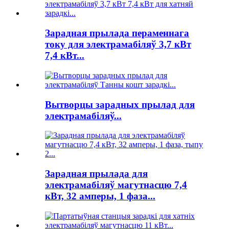
Зарадная прылада пераменнага
току для электрамабіляў 3,7 кВт
7,4 кВт...
Вытворцы зарадных прылад для
электрамабіляў...
Зарадная прылада для
электрамабіляў магутнасцю 7,4
кВт, 32 амперы, 1 фаза...