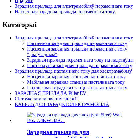
Прадукт
Зарадная прылада для электрамабіляў пераменнага току
Насценная зарадная прылада пераменнага току
Катэгорыі
Зарадная прылада для электрамабіляў пераменнага току
Насценная зарадная прылада пераменнага току
Насценная зарадная прылада пераменнага току
"два ў адным"
Зарадная прылада пераменнага току на падстаўцы
Партатыўная зарадная прылада пераменнага току
Зарадная прылада пастаяннага току для электрамабіляў
Насценная зарадная станцыя пастаяннага току
Мабільная зарадная станцыя пастаяннага току
Падлогавая зарадная станцыя пастаяннага току
ЗАРАДНАЯ ПРЫЛАДА Pillar EV
Сістэма назапашвання энергіі
КАБЕЛЬ ДЛЯ ЗАРАДКІ ЭЛЕКТРАМОБІЛА
Зарадная прылада для