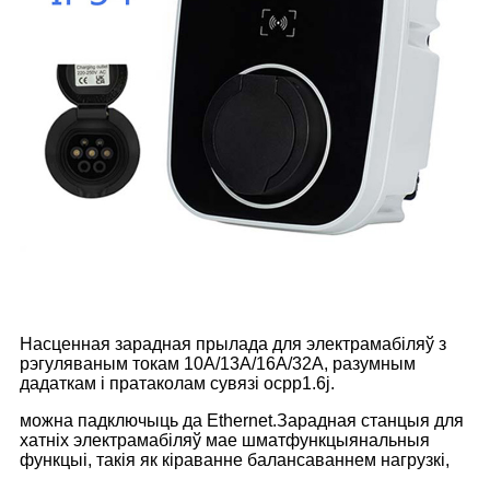
Насценная зарадная прылада для электрамабіляў з
рэгуляваным токам 10A/13A/16A/32A, разумным
дадаткам і пратаколам сувязі ocpp1.6j.
можна падключыць да Ethernet.
Зарадная станцыя для
хатніх электрамабіляў мае шматфункцыянальныя
функцыі, такія як кіраванне балансаваннем нагрузкі,