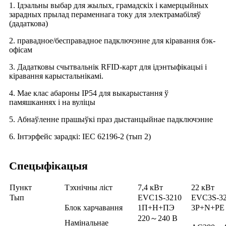
1. Ідэальны выбар для жылых, грамадскіх і камерцыйных
зарадных прылад пераменнага току для электрамабіляў
(дадаткова)
2. правадное/бесправадное падключэнне для кіравання бэк-
офісам
3. Дадатковы счытвальнік RFID-карт для ідэнтыфікацыі і
кіравання карыстальнікамі.
4. Мае клас абароны IP54 для выкарыстання ў
памяшканнях і на вуліцы
5. Абнаўленне прашыўкі праз дыстанцыйнае падключэнне
6. Інтэрфейс зарадкі: IEC 62196-2 (тып 2)
Спецыфікацыя
Пункт
Тэхнічны ліст
7,4 кВт
22 кВт
Тып
EVC1S-3210
EVC3S-3
Блок харчавання
1П+Н+ПЭ
3P+N+PE
220～240 В
Намінальнае