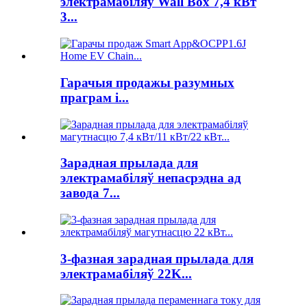
электрамабіляў Wall Box 7,4 кВт
3...
Гарачыя продажы разумных
праграм і...
Зарадная прылада для
электрамабіляў непасрэдна ад
завода 7...
3-фазная зарадная прылада для
электрамабіляў 22K...