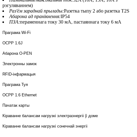
рэгуляваннем)
Раз'ём зараднай прылады:
Разетка тыпу 2 або разетка T2S
Абарона ад пранікнення:
IP54
ПЗА:
пераменнага току 30 мА, пастаяннага току 6 мА
Праграма Wi-Fi
OCPP 1.6J
Абарона O-PEN
Электронны замок
RFID-інфармацыя
Праграма Туя
OCPP 1.6 Ethernet
Пачатак карты
Кіраванне балансам нагрузкі электраэнергіі ў доме
Кіраванне балансам нагрузкі сонечнай энергіі