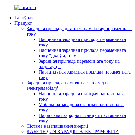
Галоўная
Прадукт
Зарадная прылада для электрамабіляў пераменнага
току
Насценная зарадная прылада пераменнага
току
Насценная зарадная прылада пераменнага
току "два ў адным"
Зарадная прылада пераменнага току на
падстаўцы
Партатыўная зарадная прылада пераменнага
току
Зарадная прылада пастаяннага току для
электрамабіляў
Насценная зарадная станцыя пастаяннага
току
Мабільная зарадная станцыя пастаяннага
току
Падлогавая зарадная станцыя пастаяннага
току
Сістэма назапашвання энергіі
КАБЕЛЬ ДЛЯ ЗАРАДКІ ЭЛЕКТРАМОБІЛА