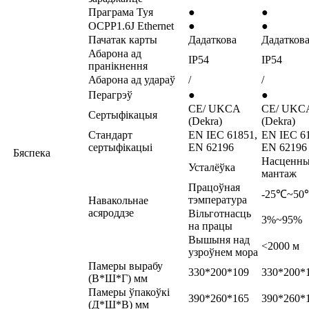
Праграма Туя
●
●
OCPP1.6J Ethernet
●
●
Пачатак карты
Дадаткова
Дадатков
Абарона ад
IP54
IP54
пранікнення
Абарона ад удараў
/
/
Перагрэў
●
●
CE/ UKCA
CE/ UKC
Сертыфікацыя
(Dekra)
(Dekra)
Стандарт
EN IEC 61851,
EN IEC 6
сертыфікацыі
EN 62196
EN 62196
Бяспека
Насценн
Усталёўка
мантаж
Працоўная
-25℃~50
тэмпература
Навакольнае
асяроддзе
Вільготнасць
3%~95%
на працы
Вышыня над
<2000 м
узроўнем мора
Памеры вырабу
330*200*109
330*200*
(В*Ш*Г) мм
Памеры ўпакоўкі
390*260*165
390*260*
(Д*Ш*В) мм