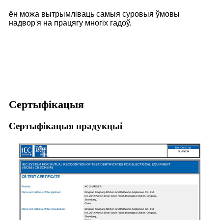
ён можа вытрымліваць самыя суровыя ўмовы
надвор'я на працягу многіх гадоў.
Сертыфікацыя
Сертыфікацыя прадукцыі