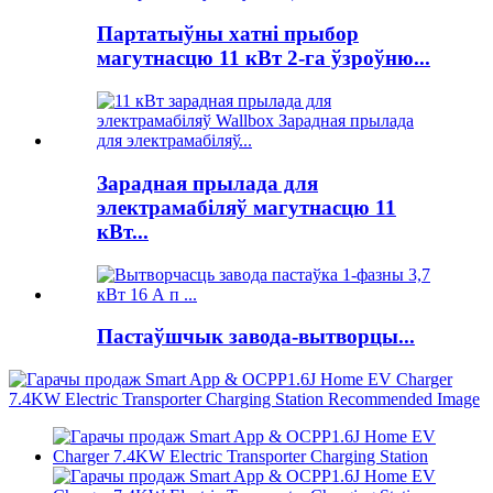
Партатыўны хатні прыбор
магутнасцю 11 кВт 2-га ўзроўню...
Зарадная прылада для
электрамабіляў магутнасцю 11
кВт...
Пастаўшчык завода-вытворцы...