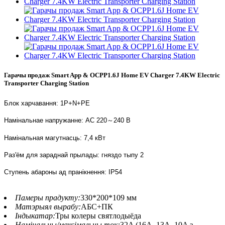
Гарачы продаж Smart App & OCPP1.6J Home EV Charger 7.4KW Electric
Transporter Charging Station
Блок харчавання: 1P+N+PE
Намінальнае напружанне: AC 220～240 В
Намінальная магутнасць: 7,4 кВт
Раз'ём для зараднай прылады: гняздо тыпу 2
Ступень абароны ад пранікнення: IP54
Памеры прадукту:
330*200*109 мм
Матэрыял вырабу:
АБС+ПК
Індыкатар:
Тры колеры святлодыёда
Намінальны/максімальны ток:
32A (16A, 13A, 10A з