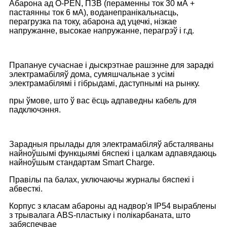
Абарона ад O-PEN, ПЗВ (пераменны ток 30 мА +
пастаянны ток 6 мА), воданепранікальнасць,
перагрузка па току, абарона ад уцечкі, нізкае
напружанне, высокае напружанне, перагрэў і г.д.
Прапануе сучаснае і дыскрэтнае рашэнне для зарадкі
электрамабіляў дома, сумяшчальнае з усімі
электрамабілямі і гібрыдамі, даступнымі на рынку.
пры ўмове, што ў вас ёсць адпаведны кабель для
падключэння.
Зарадныя прылады для электрамабіляў абсталяваны
найноўшымі функцыямі бяспекі і цалкам адпавядаюць
найноўшым стандартам Smart Charge.
Правілы па балах, уключаючы журналы бяспекі і
абвесткі.
Корпус з класам абароны ад надвор'я IP54 выраблены
з трывалага ABS-пластыку і полікарбаната, што
забяспечвае