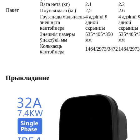
Вага нета (кг)
2.1
2.2
Пакет
Поўная маса (кг)
2,5
2.6
Грузападымальнасць
4 адзінкі ў
4 адзінкі 
знешняга
адной
адной
кантэйнера
скрынцы
скрынцы
Знешнія памеры
535*405*350
535*405*
ўпакоўкі, мм
мм
мм
Колькасць
1464/2973/3472
1464/2973
кантэйнера
Прыкладанне