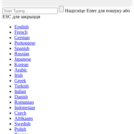
Націсніце Enter для пошуку або
ESC для закрыцця
English
French
German
Portuguese
Spanish
Russian
Japanese
Korean
Arabic
Irish
Greek
Turkish
Italian
Danish
Romanian
Indonesian
Czech
Afrikaans
Swedish
Polish