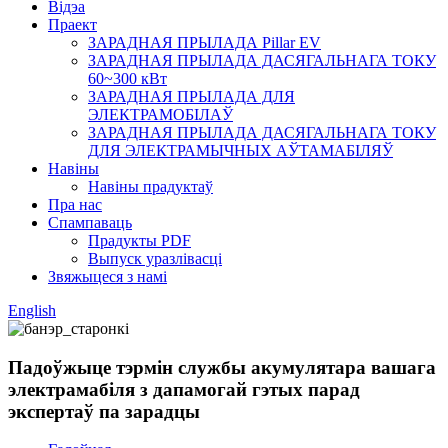
Відэа
Праект
ЗАРАДНАЯ ПРЫЛАДА Pillar EV
ЗАРАДНАЯ ПРЫЛАДА ДАСЯГАЛЬНАГА ТОКУ
60~300 кВт
ЗАРАДНАЯ ПРЫЛАДА ДЛЯ
ЭЛЕКТРАМОБІЛАЎ
ЗАРАДНАЯ ПРЫЛАДА ДАСЯГАЛЬНАГА ТОКУ
ДЛЯ ЭЛЕКТРАМЫЧНЫХ АЎТАМАБІЛЯЎ
Навіны
Навіны прадуктаў
Пра нас
Спампаваць
Прадукты PDF
Выпуск уразлівасці
Звяжыцеся з намі
English
Падоўжыце тэрмін службы акумулятара вашага
электрамабіля з дапамогай гэтых парад
экспертаў па зарадцы