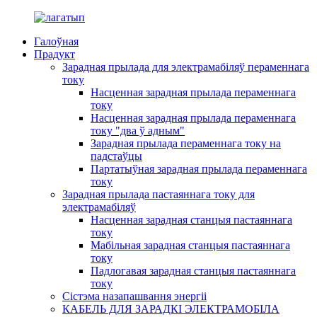
Галоўная
Прадукт
Зарадная прылада для электрамабіляў пераменнага
току
Насценная зарадная прылада пераменнага
току
Насценная зарадная прылада пераменнага
току "два ў адным"
Зарадная прылада пераменнага току на
падстаўцы
Партатыўная зарадная прылада пераменнага
току
Зарадная прылада пастаяннага току для
электрамабіляў
Насценная зарадная станцыя пастаяннага
току
Мабільная зарадная станцыя пастаяннага
току
Падлогавая зарадная станцыя пастаяннага
току
Сістэма назапашвання энергіі
КАБЕЛЬ ДЛЯ ЗАРАДКІ ЭЛЕКТРАМОБІЛА