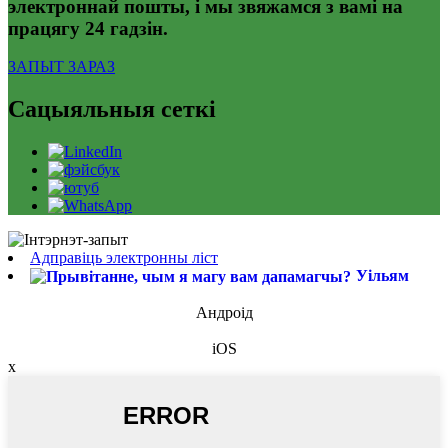
электроннай пошты, і мы звяжамся з вамі на
працягу 24 гадзін.
ЗАПЫТ ЗАРАЗ
Сацыяльныя сеткі
Адправіць электронны ліст
Уільям
Андроід
iOS
x