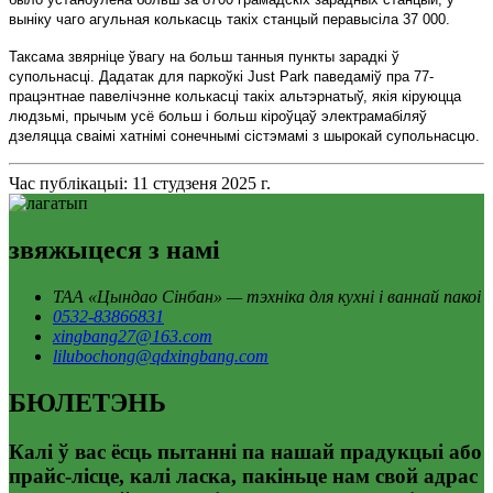
выніку чаго агульная колькасць такіх станцый перавысіла 37 000.
Таксама звярніце ўвагу на больш танныя пункты зарадкі ў
супольнасці. Дадатак для паркоўкі Just Park паведаміў пра 77-
працэнтнае павелічэнне колькасці такіх альтэрнатыў, якія кіруюцца
людзьмі, прычым усё больш і больш кіроўцаў электрамабіляў
дзеляцца сваімі хатнімі сонечнымі сістэмамі з шырокай супольнасцю.
Час публікацыі: 11 студзеня 2025 г.
звяжыцеся з намі
ТАА «Цындао Сінбан» — тэхніка для кухні і ваннай пакоі
0532-83866831
xingbang27@163.com
lilubochong@qdxingbang.com
БЮЛЕТЭНЬ
Калі ў вас ёсць пытанні па нашай прадукцыі або
прайс-лісце, калі ласка, пакіньце нам свой адрас