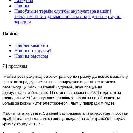
Галоўная
Навіны
Падоўжыце тэрмін службы акумулятара вашага
электрамабіля з дапамогай гэтых парад экспертаў па
зарадцы
Навіны
Навіны кампаніі
Навіны прадуктаў
Навіны выставы
74 прагляды
Імклівы рост рахункаў за электраэнергію прывёў да новых вышынь у
цэнах на зарадку, і некаторыя папярэджваюць, што гэта можа
перашкодзіць больш зялёнай будучыні, якая працуе на
акумулятарных батарэях. Па стане на верасень 2024 года хатнім
гаспадаркам ЕС даводзілася плаціць у сярэднім на 72 працэнты
больш за кожны кВт⋅г электраэнергіі, чым у папярэднім годзе.
Маючы гэта на ўвазе, Sunpoint распрацавала гэта кароткае і простае
кіраўніцтва, якое дапаможа знізіць выдаткі на электрамабілі падчас
крызісу кошту жыцця.