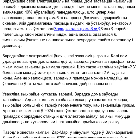
Зараджайце свой электрамабіль на працы. Дом застаецца найбольш
распаўсюджаным месцам для зарадкі. Тым не менш, гэтая тэндэнцыя
змяняецца: 40% еўрапейцаў паведамляюць, што цяпер яны
зараджаюць свае электрамабілі на працы. Дзякуючы дзяржаўным
схемам, якія дапамагаюць пакрыць выдаткі на ўстаноўку, некаторыя
прадпрыемствы ўсталявалі
Зарадка электрамабіляў
балы ў спробе
палепшыць свой экалагічны імідж, адначасова, здавалася б,
змяншаючы ўздзеянне на навакольнае асяроддзе свайго персаналу і
дзейнасці.
Зараджайце электрамабілі ўначы, каб зэканоміць грошы. Калі вам
удасца не заснуць дастаткова доўга, зарадка ўначы па тарыфах па-за
пікам можа зэканоміць нямала грошай. Што такое «зялёны хаўсінг»? У
большасці месцаў электрычнасць самая танная каля 2-й гадзіны
ночы. Але не хвалюйцеся, зарадныя прылады можна наладзіць на
ўключэнне ў гэты час, што забяспечыць добры начны сон.
Уважліва выбірайце хуткасць зарадкі. Зарадка дома заўсёды
таннейшая. Аднак, калі вам трэба зараджаць у грамадскіх месцах,
выбірайце больш нізкі тарыф пераменнага току, каб зэканоміць грошы.
Брытанскія кампаніі ў 2024 годзе ўсталявалі рэкордную колькасць
грамадскіх зарадных станцый для электрамабіляў, бо яны імкнуцца
дамінаваць на хуткарослым і патэнцыйна прыбытковым рынку.
Паводле звестак кампаніі Zap-Map, у мінулым годзе ў Вялікабрытаніі
было ўстаноўлена больш за 8700 грамадскіх зарадных станцый, у